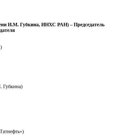
мени И.М. Губкина, ИНХС РАН) – Председатель
едателя
)
. Губкина)
Татнефть»)