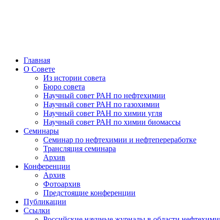
Главная
О Совете
Из истории совета
Бюро совета
Научный совет РАН по нефтехимии
Научный совет РАН по газохимии
Научный совет РАН по химии угля
Научный совет РАН по химии биомассы
Семинары
Семинар по нефтехимии и нефтепереработке
Трансляция семинара
Архив
Конференции
Архив
Фотоархив
Предстоящие конференции
Публикации
Ссылки
Российские научные журналы в области нефтехими