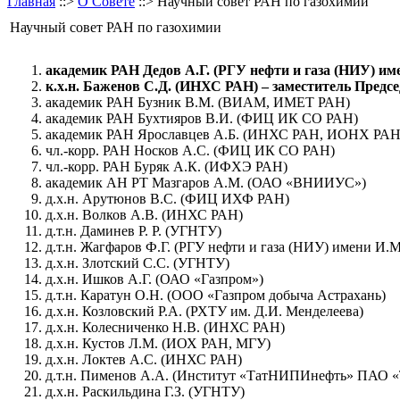
Главная
::>
О Совете
::> Научный совет РАН по газохимии
Научный совет РАН по газохимии
академик РАН Дедов А.Г. (РГУ нефти и газа (НИУ) и
к.х.н. Баженов С.Д. (ИНХС РАН) – заместитель Предс
академик РАН Бузник В.М. (ВИАМ, ИМЕТ РАН)
академик РАН Бухтияров В.И. (ФИЦ ИК СО РАН)
академик РАН Ярославцев А.Б. (ИНХС РАН, ИОНХ РАН
чл.-корр. РАН Носков А.С. (ФИЦ ИК СО РАН)
чл.-корр. РАН Буряк А.К. (ИФХЭ РАН)
академик АН РТ Мазгаров А.М. (ОАО «ВНИИУС»)
д.х.н. Арутюнов В.С. (ФИЦ ИХФ РАН)
д.х.н. Волков А.В. (ИНХС РАН)
д.т.н. Даминев Р. Р. (УГНТУ)
д.т.н. Жагфаров Ф.Г. (РГУ нефти и газа (НИУ) имени И.М
д.х.н. Злотский С.С. (УГНТУ)
д.х.н. Ишков А.Г. (ОАО «Газпром»)
д.т.н. Каратун О.Н. (ООО «Газпром добыча Астрахань)
д.х.н. Козловский Р.А. (РХТУ им. Д.И. Менделеева)
д.х.н. Колесниченко Н.В. (ИНХС РАН)
д.х.н. Кустов Л.М. (ИОХ РАН, МГУ)
д.х.н. Локтев А.С. (ИНХС РАН)
д.т.н. Пименов А.А. (Институт «ТатНИПИнефть» ПАО «
д.х.н. Раскильдина Г.З. (УГНТУ)