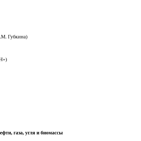
.М. Губкина)
Н»)
фти, газа, угля и биомассы