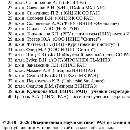
д.т.н. Савостьянов А.П. («ЮрГТУ»)
д.х.н. Савченко В.И. (ФИЦ ПХФ и МХ РАН)
д.х.н. Снытников П.В. (ФИЦ ИК СО РАН)
д.х.н. Соболев В.И. (ФИЦ ИК СО РАН)
д.х.н. Соловьянов А.А. (ФГБУ «ВНИИ «Экология»)
д.х.н. Стахеев А.Ю. (ИОХ РАН)
д.х.н. Тонконогов Б.П. (РГУ нефти и газа (НИУ) имени И
д.х.н. Трегер Ю.А. (ООО НИИЦ "Синтез")
д.х.н. Фатеев В.Н. (НИЦ «Курчатовский институт»)
д.т.н. Флид М.Р. (ООО НИИЦ "Синтез")
д.т.н. Шиц Е.Ю. (ФИЦ «Якутский научный центр СО РА
к.т.н. Зубер В.И. (АО ГАЗПРОМНЕФТЬ-МНПЗ)
к.х.н. Занавескин Л.Н. (ИНХС РАН)
к.т.н. Мамаев А.В. (Газпром ВНИИГАЗ)
к.х.н. Седов И.В. (ФИЦ ПХФ и МХ РАН)
к.х.н. Пархоменко К.В. (Université Strasbourg)
к.т.н. Федулов Д.М. (Газпром ВНИИГАЗ)
д.х.н. Куликова М.В. (ИНХС РАН) – ученый секретарь
Грабчак А.А. (ИНХС РАН) – ассистент ученого секретаря
© 2010 -
2026 Объединенный Научный совет РАН по химии не
при публикации материалов с сайта ссылка обязательна